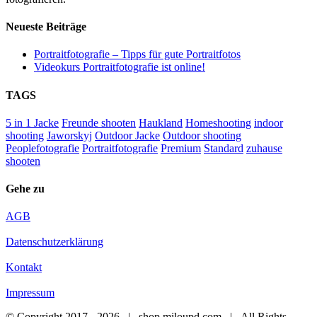
Neueste Beiträge
Portraitfotografie – Tipps für gute Portraitfotos​
Videokurs Portraitfotografie ist online!
TAGS
5 in 1 Jacke
Freunde shooten
Haukland
Homeshooting
indoor
shooting
Jaworskyj
Outdoor Jacke
Outdoor shooting
Peoplefotografie
Portraitfotografie
Premium
Standard
zuhause
shooten
Gehe zu
AGB
Datenschutzerklärung
Kontakt
Impressum
© Copyright 2017 -
2026 | shop.miloupd.com | All Rights