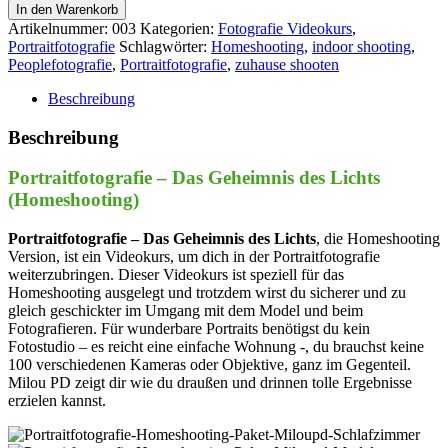
In den Warenkorb
Artikelnummer:
003
Kategorien:
Fotografie Videokurs
,
Portraitfotografie
Schlagwörter:
Homeshooting
,
indoor shooting
,
Peoplefotografie
,
Portraitfotografie
,
zuhause shooten
Beschreibung
Beschreibung
Portraitfotografie – Das Geheimnis des Lichts
(Homeshooting)
Portraitfotografie – Das Geheimnis des Lichts
, die Homeshooting
Version, ist ein Videokurs, um dich in der Portraitfotografie
weiterzubringen. Dieser Videokurs ist speziell für das
Homeshooting ausgelegt und trotzdem wirst du sicherer und zu
gleich geschickter im Umgang mit dem Model und beim
Fotografieren. Für wunderbare Portraits benötigst du kein
Fotostudio – es reicht eine einfache Wohnung -, du brauchst keine
100 verschiedenen Kameras oder Objektive, ganz im Gegenteil.
Milou PD zeigt dir wie du draußen und drinnen tolle Ergebnisse
erzielen kannst.