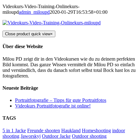
Videokurs-Video-Training-Onlinekurs-
miloupd
admin_miloupd
2020-01-29T16:53:58+01:00
Close product quick view
×
Über diese Website
Milou PD zeigt dir in den Videokursen wie du zu deinem perfekten
Bild kommst. Das ganze Wissen vermittelt dir Milou PD so einfach
und verständlich, dass du danach sofort selbst total Bock hast los zu
fotografieren.
Neueste Beiträge
Portraitfotografie – Tipps für gute Portraitfotos​
Videokurs Portraitfotografie ist online!
TAGS
5 in 1 Jacke
Freunde shooten
Haukland
Homeshooting
indoor
shooting
Jaworskyj
Outdoor Jacke
Outdoor shooting